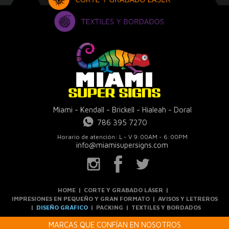
Miami - Kendall - Brickell - Hialeah - Doral
786 395 7270
Horario de atención: L - V 9:00AM - 6:00PM
info@miamisupersigns.com
HOME
|
CORTE Y GRABADO LÁSER
|
IMPRESIONES EN PEQUEÑO Y GRAN FORMATO
|
AVISOS Y LETREROS
|
DISEÑO GRÁFICO
|
PACKING
|
TEXTILES Y BORDADOS
MARCAS QUE CONFÍAN EN NOSOTROS